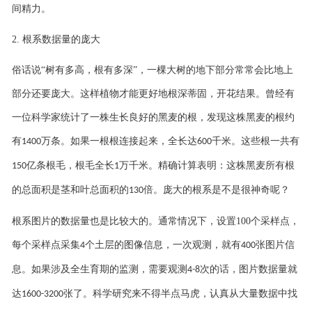
间精力。
2.
根系数据量的庞大
俗话说
“树有多高，根有多深”，一棵大树的地下部分常常会比地上
部分还要庞大。这样植物才能更好地根深蒂固，开花结果。曾经有
一位科学家统计了一株生长良好的黑麦的根，发现这株黑麦的根约
有
万条。如果一根根连接起来，全长达
千米。这些根一共有
1400
600
亿条根毛，根毛全长
万千米。精确计算表明：这株黑麦所有根
150
1
的总面积是茎和叶总面积的
倍。庞大的根系是不是很神奇呢？
130
根系图片的数据量也是比较大的。通常情况下，设置
100
个采样点，
每个采样点采集
个土层的图像信息，一次观测，就有
张图片信
4
400
息。如果涉及全生育期的监测，需要观测
次的话，图片数据量就
4-8
达
张了。科学研究来不得半点马虎，认真从大量数据中找
1600-3200